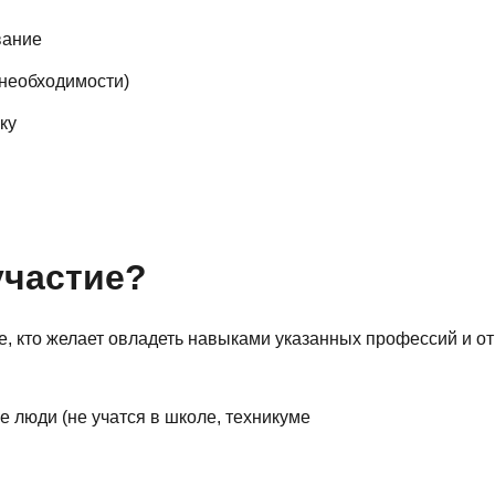
вание
 необходимости)
ку
участие?
е, кто желает овладеть навыками указанных профессий и от
люди (не учатся в школе, техникуме