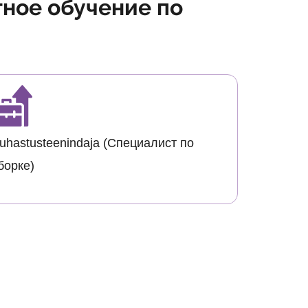
тное обучение по
uhastusteenindaja (Специалист по
борке)