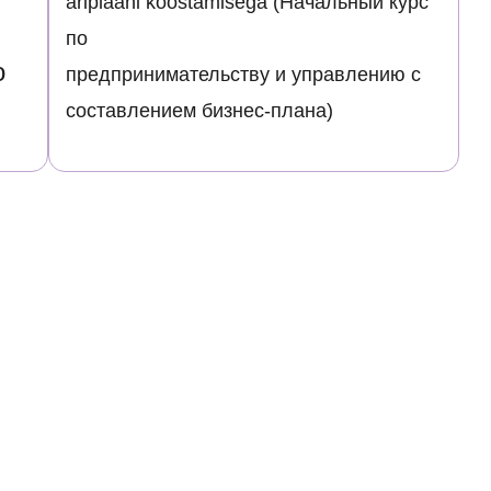
äriplaani koostamisega (Начальный курс
по
о
предпринимательству и управлению с
составлением бизнес-плана)