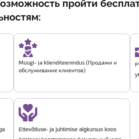
возможность пройти беспла
ностям:
Müügi- ja klienditeenindus (Продажи и
P
обслуживание клиентов)
у
ega
Ettevõtluse- ja juhtimise algkursus koos