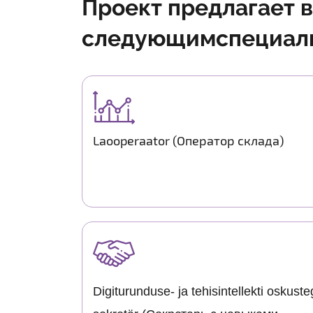
Проект предлагает 
следующимспециаль
Laooperaator (Оператор склада)
Digiturunduse- ja tehisintellekti oskust