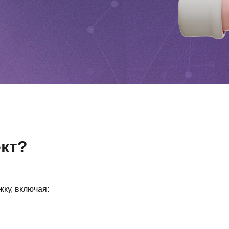
ект?
ку, включая: