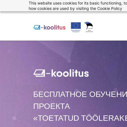
This website uses cookies for its basic functioning,
Skip
info@1koolitus.eu
+37258111666
how cookies are used by visiting the
Cookie Policy
to
main
content
БЕСПЛАТНОЕ ОБУЧЕНИ
ПРОЕКТА
«TOETATUD TÖÖLERAK